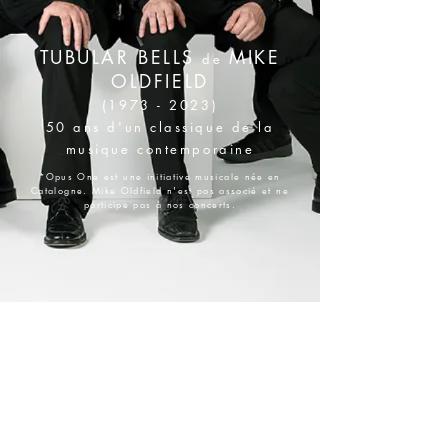
TUBULAR BELLS
MIKE
de
OLDFIELD
(1973 - 2023)
50 ans d'un classique de la
musique contemporaine
*Opus One est une initiative musicale née en
Catalogne. Mike Oldfield n'est pas associé et ne
participe pas à nos concerts.