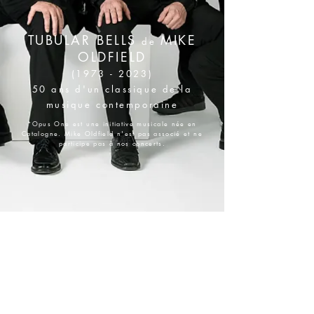
TUBULAR BELLS
MIKE
de
OLDFIELD
(1973 - 2023)
50 ans d'un classique de la
musique contemporaine
*Opus One est une initiative musicale née en
Catalogne. Mike Oldfield n'est pas associé et ne
participe pas à nos concerts.