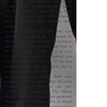
qui avaient joué avec lui au Queen
Elisabeth Hall : les guitaristes Mick Taylor
des Rolling Stones, Steve Hillage, Fred
Frith, le percussionniste Pierre Moerlen,
Tom Newman et Terry Oldfield, entre
autres.
Le journaliste musical John Peel s'est
déclaré enthousiasmé par la musique de
Mike Oldfield. Lors de sa grande émission
dans le programme de radio Top Gear le
29 mai 1973de la BBC , il a joué
l'intégralité du disque, s'exclamant que
Tubular Bells était "l'un des LP les plus
impressionnants que j'ai jamais eu la
chance de passer à la radio".
La promotion de Tubular Bells s'est
poursuivie sans la participation de notre
musicien. David Bedford, un ami
d'Oldfield à l'époque de The Whole
World, a arrangé le disque pour guitare et
orchestre. Avec l'interprétation du Royal
Philharmonic Orchestra et la participation