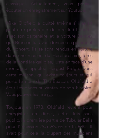
classique. Actuellement, vous pouvez
écouter un enregistrement sur Youtube.
Mike Oldfield a quitté (même s'il serait
peut-être préférable de dire fui) Londres
avec son partenaire et la voiture Bentley
que Branson lui avait donnée en paiement
du concert. Ils se sont rendus en voiture
dans une maison du Herefordshire, près
de la frontière galloise, juste en face d'une
montagne appelée Hergest Ridge. Dans
cette maison, qui existe toujours et qui
porte le nom de The Beacon, Oldfield a
écrit les pages suivantes de son histoire.
Vous pouvez les lire
ici
.
Toujours en 1973, Oldfield revient pour
enregistrer en direct, cette fois sans
public, la première partie de Tubular Bells
pour l'émission
2nd House
de la BBC. Il
avait pour cela la plupart des musiciens