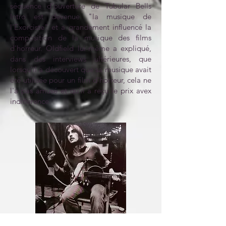
séquence d'ouverture de Tubular Bells
Intro est devenue "la musique de
l'Exorciste" et a grandement influencé la
composition de la musique des films
d'horreur. Oldfield lui-même a expliqué,
dans des interviews ultérieures, que
lorsqu'il a découvert que sa musique avait
été utilisée pour un film d'horreur, cela ne
l'a pas amusé et qu'il a reçu le prix avex
indifférence.