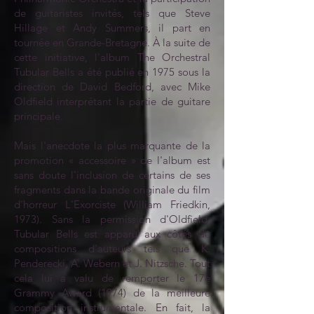
de guitaristes invités, tels que Steve
Hillage et Andy Summers, il part en
tournée en Grande-Bretagne. À la suite de
cette initiative, l'album The Orchestral
Tubular Bells a été publié en 1975 sous la
direction de David Bedford, avec Mike
Oldfield interprétant la partie de guitare
principale.
Mais l'anecdote la plus marquante de la
promotion « accessoire » de l'album est
sans doute l'inclusion de certains de ses
fragments dans la bande originale du film
d'horreur L'Exorciste (William Friedkin,
1973). Sans la permission d'Oldfield,
Tubular Bells est apparu aux côtés de
compositions d'auteurs tels que K.
Penderecki, A. Webern et J. Nitzsche. Tout
cela lui a valu de remporter le 17e
Grammy Award (1974) de la meilleure
composition instrumentale. En fait, la