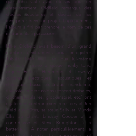
que John Cale avait utilisés pour un
enregistrement, Oldfield remarqua des
cloches tubulaires et décida de les
incorporer dans son projet. Logiquement,
l'album a fini par prendre le nom de ces
instruments à percussion.
Mike Oldfield avait besoin d'un grand
nombre d'instruments pour enregistrer
Tubular Bells et il en joua lui-même
plusieurs : piano à queue, honky tonk,
orgues Farfisa, Hammond et Lowrey,
guitares électriques, acoustiques et
classiques, basse électrique, mandoline,
flageolet et percussions (concert timbales,
cloches tubulaires, glockenspiel, etc.) ont
également contribué son frère Terry et Jon
Field aux flûtes, sa sœur Sally et Mundy
Ellis au chant, Lindsay Cooper à la
contrebasse et Steve Broughton à la
batterie. . A noter particulièrement la
participation de la musicienne et