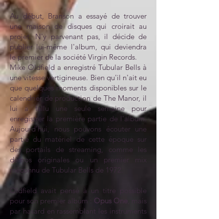
Au début, Branson a essayé de trouver
une maison de disques qui croirait au
projet. N'y parvenant pas, il décide de
publier lui-même l'album, qui deviendra
le premier de la société Virgin Records.
Mike Oldfield a enregistré Tubular Bells à
une vitesse vertigineuse. Bien qu'il n'ait eu
que quelques moments disponibles sur le
calendrier de production de The Manor, il
lui a fallu une seule semaine pour
enregistrer la première partie de l'album.
Aujourd'hui, nous pouvons écouter une
partie du matériel de cette époque sur
des portails de streaming, comme les
démos originales ou un premier mix
méconnu de Tubular Bells de 1972.
Oldfield avait pensé à un titre possible
pour son premier album :
Opus One
, mais
par hasard en rassemblant les instruments