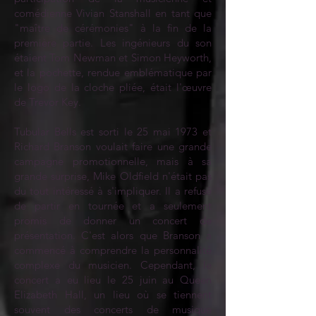
comédienne Vivian Stanshall en tant que
"maître de cérémonies" à la fin de la
première partie. Les ingénieurs du son
étaient Tom Newman et Simon Heyworth,
et la pochette, rendue emblématique par
le logo de la cloche pliée, était l'œuvre
de Trevor Key.
Tubular Bells est sorti le 25 mai 1973 et
Richard Branson voulait faire une grande
campagne promotionnelle, mais à sa
grande surprise, Mike Oldfield n'était pas
du tout intéressé à s'impliquer. Il a refusé
de partir en tournée et a seulement
promis de donner un concert de
présentation. C'est alors que Branson a
commencé à comprendre la personnalité
complexe du musicien. Cependant, le
concert a eu lieu le 25 juin au Queen
Elizabeth Hall, un lieu où se tiennent
souvent des concerts de musique