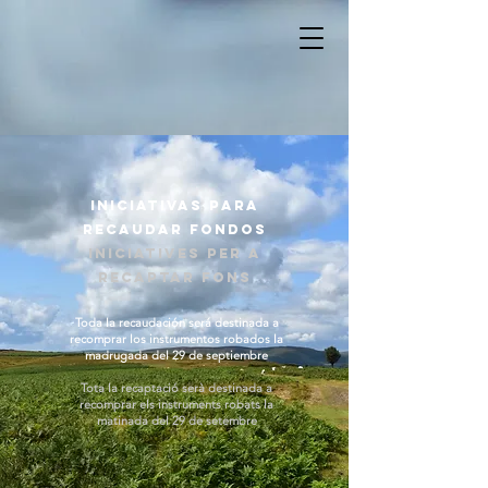
Iniciativas para
recaudar fondos
Iniciatives per a
recaptar fons
Toda la recaudación será destinada a
recomprar los instrumentos robados la
madrugada del 29 de septiembre
Tota la recaptació serà destinada a
recomprar els instruments robats la
matinada del 29 de setembre