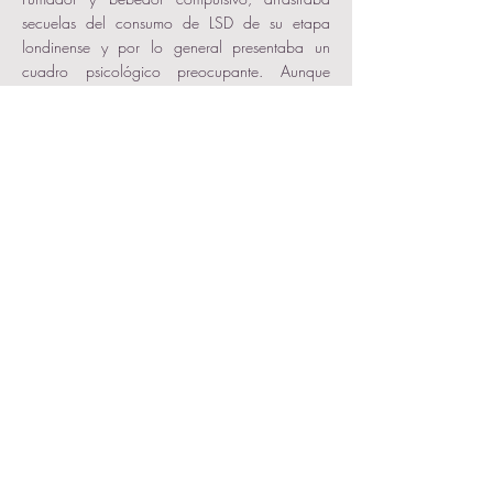
secuelas del consumo de LSD de su etapa
londinense y por lo general presentaba un
cuadro psicológico preocupante. Aunque
había empezado a trabajar en un nuevo disco
con Tom Newman, no acababa de estar
satisfecho con los resultados. Fue entonces
cuando decidió someterse a diferentes
tratamientos, siendo especialmente relevante
una especie de terapia de choque llamada
Exégesis, que a grandes rasgos consistía en una
simulación grupal de renacimiento. Parece que
esta terapia funcionó, al menos inicialmente, y
Oldfield cambió de la noche a la mañana: se
cortó el pelo y se afeitó, ofreciendo una imagen
muy estudiada. Concedía entrevistas, se
mostraba risueño y divertido... ¡e incluso
apareció desnudo en la portada de una revista!
nada que ver con aquel joven introvertido que
vivía aislado en el campo rodeado de
instrumentos y animales.