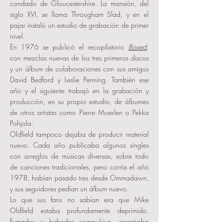
condado de Gloucestershire. La mansión, del
siglo XVI, se llama Througham Slad, y en el
pajar instaló un estudio de grabación de primer
nivel.
En 1976 se publicó el recopilatorio
Boxed
,
con mezclas nuevas de los tres primeros discos
y un álbum de colaboraciones con sus amigos
David Bedford y Leslie Penning. También ese
año y el siguiente trabajó en la grabación y
producción, en su propio estudio, de álbumes
de otros artistas como Pierre Moerlen o Pekka
Pohjola.
Oldfield tampoco dejaba de producir material
nuevo. Cada año publicaba algunos singles
con arreglos de músicas diversas, sobre todo
de canciones tradicionales, pero corría el año
1978, habían pasado tres desde Ommadawn,
y sus seguidores pedían un álbum nuevo.
Lo que sus fans no sabían era que Mike
Oldfield estaba profundamente deprimido.
Fumador y bebedor compulsivo, arrastraba