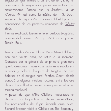
seguía con gran interés la carrera de Terry Riley, un
compositor de vanguardia que experimentaba con
sintetizadores. Parece que
A Rainbow in the
Curved Air
, así como la música de J. S. Bach,
sirvieron de inspiración al joven Oldfield para la
concepción de los primeros compases de
Tubular
Bells
.
Hemos explicado brevemente el período biográfico
comprendido entre 1971 y 1973 en la página
Tubular Bells
.
Tras la grabación de
Tubular Bells Mike Oldfield,
con sólo veinte años, se retiró a la montaña.
Cansado por la génesis de su primera gran obra
quería descansar, hacer volar aviones a escala e ir
a tocar (y beber) los pubs de Kington. Se hizo
habitual en el antiguo hotel
Penrhos Court
, donde
conoció a algunos músicos locales, entre los que
destacaba el flautista Leslie Penning, especialista en
música medieval.
A pesar de que Mike Oldfield necesitaba un
descanso tras la publicación de su primer álbum,
las necesidades de Virgin Records eran otras.
Richard Branson visitó a Oldfield en The Beacon y,