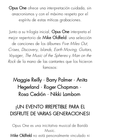
Opus One
ofrece una interpretación cuidada, sin
anacronismos y con el máximo respeto por el
espíritu de estas míticas grabaciones.
Junto a su trilogía inicial,
Opus One
interpreta el
mejor repertorio de
Mike Oldfield
: una selección
de canciones de los álbumes
Five Miles Out
,
Crises
,
Discovery
,
Islands
,
Earth Moving
,
Guitars
,
Voyager
,
The Music of the Spheres
y
Man on the
Rock
de la mano de las cantantes que los hicieron
famosos:
Maggie Reilly · Barry Palmer · Anita
Hegerland · Roger Chapman ·
Rosa Cedrón · Nikki Lamborn
¡UN EVENTO IRREPETIBLE PARA EL
DISFRUTE DE VARIAS GENERACIONES!
Opus One es una inicitativa musical de Baridà
Music.
Mike Oldfield
no está personalmente vinculado ni