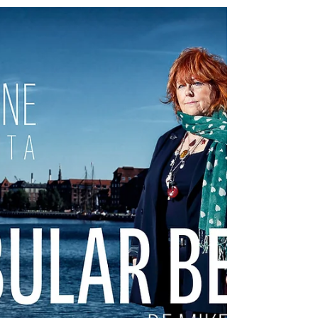
Xavier Alern entrevistado en
CatMúsica
Marta Lanau y Albert Torrens entrevistan Xavier
Alern para el programa "Assaig General" a
propósito de Ommadawn de Mike Oldfield y el
próximo concierto en el Palau de la Música
Barcelona. Puedes escuchar la entrevista (en
catalán) a través de este enlace: <iframe
title="audio 1269673"
src="https://www.3cat.cat/3cat/audio/1269673/em
bed/" allowfullscreen scrolling="no"
frameborder="0" width="500px"
height="281px"></iframe>