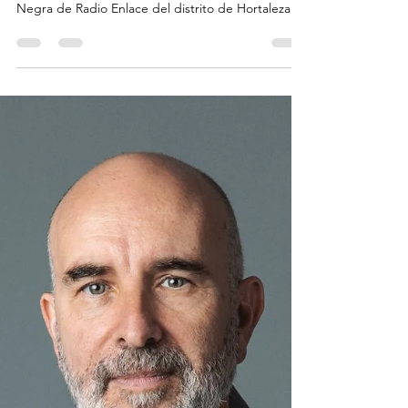
Xavier Alern
28 mar
1 min de lectura
Entrevista para "Etiqueta
Negra"
Xavier Alern ha vuelto a ser entrevistado, en este
caso para el programa - y podcast - Etiqueta
Negra de Radio Enlace del distrito de Hortaleza
(Madrid). Un programa "de lujo" conducido por
Aquilino González , Javier Lara , Rosalía de Pedraza
, Álex y Paco Aragón en el control de sonido.
Aprovechando el concierto de Opus One en
formato banda en Madrid, concertamos esta
entrevista en el Parque del Retiro. La mala suerte
hizo que tuviéramos que repetirla unos días
después