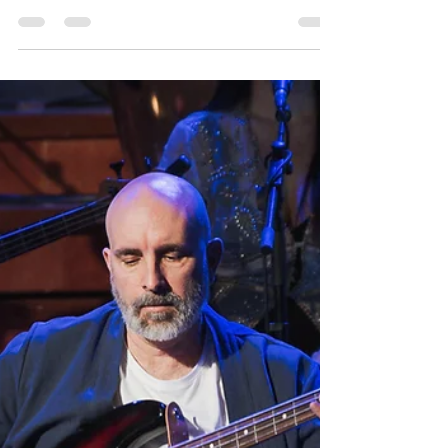
Chapman
El próximo jueves 14, a las 21:15 estrenaremos en
nuestro Canal de Youtube el vídeo en directo de
Shadow on the Wall, interpretado por Roger
Chapman. Probablemente la última actuación de
Roger Chapman, "Chappo", cantando el gran hit
rockero de Mike Oldfield que devino todo un
himno de los años 80. El concierto tuvo lugar en
Madrid en junio de 2025. Junto a Chappo
tenemos a los dos grandes guitarristas Rubén
Álvarez y Manu Herrera, que volvieron a colaborar
con nosotros, así c