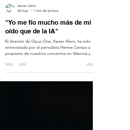
Xavier Alern
30 may
1 min de lectura
"Yo me fío mucho más de mi
oído que de la IA"
El director de Opus One, Xavier Alern, ha sido
entrevistado por el periodista Herme Cerezo a
propósito de nuestros conciertos en Valencia y
Alicante. El periodista valenciano ha entrevistado
extensamente a Alern, profundizando en algunos
aspectos personales, tanto del músico catalán
como de la carrera y estilo de Mike Oldfield. Todo
ello aprovechando el concierto que dimos en el
teatro La Rambleta de Valencia, donde nos
conocimos y acordamos la entrevista. Cerezo es un
buen c