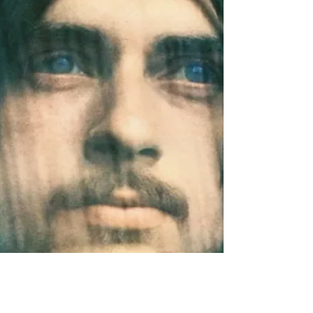
Mike Oldfield dentro del ciclo "Gran Sinfónico". La
Fundación Palau de la Música - Orfeó Català y la
Orquesta Sinfónica del Vallès (OSV) co-organizan
un nuevo festival que tiene como hilo conductor la
música y el cine. Opus One ha sido la orquesta de
música contemporánea escogida para interpretar
Tubular Bells de Mike Oldfield, que formó parte
de la BSO de The Exorcist , de William Fr