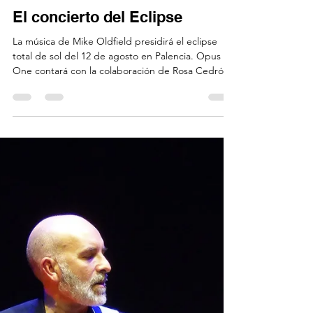
Xavier Alern
1 ago
2 min de lectura
El concierto del Eclipse
La música de Mike Oldfield presidirá el eclipse
total de sol del 12 de agosto en Palencia. Opus
One contará con la colaboración de Rosa Cedrón y
Rubén Álvarez para este gran evento. Tubular
Bells, Hergest Ridge y Ommadawn serán
interpretados íntegramente por Opus One en la
que será, según los astrónomos, la mejor
ubicación para disfrutar del eclipse total de sol en
España. Veinticuatro músicos se reunirán para
interpretar la "trilogía mágica" al completo, en el
que es probabl