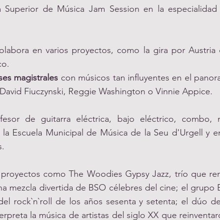
 Superior de Música Jam Session en la especialidad 
labora en varios proyectos, como la gira por Austria
co.
ses magistrales
con músicos tan influyentes en el panor
 David Fiuczynski, Reggie Washington o Vinnie Appice.
fesor de guitarra eléctrica, bajo eléctrico, combo, 
a Escuela Municipal de Música de la Seu d'Urgell y e
s.
 proyectos como The Woodies Gypsy Jazz, trío que rem
a mezcla divertida de BSO célebres del cine; el grupo 
del rock`n`roll de los años sesenta y setenta; el dúo 
erpreta la música de artistas del siglo XX que reinventa