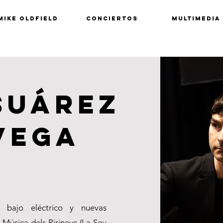
Mike Oldfield
CONCIERTOS
MULTIMEDIA
suárez
vega
a, bajo eléctrico y nuevas
 Música dels Pirineus
(La Seu