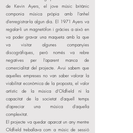
de Kevin Ayers, el jove músic britànic
componia música pròpia amb l’anhel
d’enregistrar-la algun dia. El 1971 Ayers va
regalar-li un magnetòfon i gràcies a això en
va poder gravar una maqueta amb la que
va visitar algunes companyies
discogràfiques, però només va rebre
negatives per l’aparent manca de
comercialitat del projecte. Avui sabem que
aquelles empreses no van saber valorar la
viabilitat econòmica de la proposta, el valor
artístic de la música d’Oldfield ni la
capacitat de la societat d'aquell temps
d’apreciar una música d'aquella
complexitat.
El projecte va quedar aparcat un any mentre
Oldfield treballava com a músic de sessió