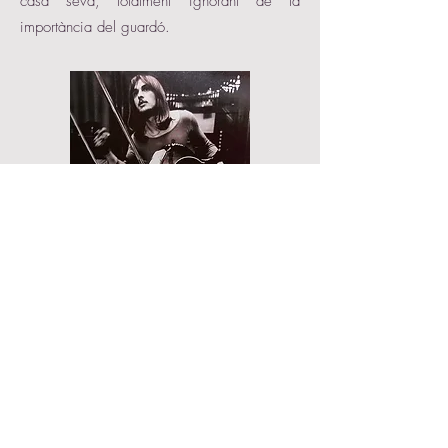
casa seva, totalment ignorant de la
importància del guardó.
Després del concert al Queen Elisabeth Hall
Mike Oldfield va abandonar els escenaris,
si més no per a interpretar la seva música.