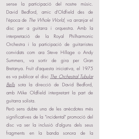
sense la participació del nostre músic.
David Bedford, amic d'Oldfield des de
l'època de
The Whole World
, va arranjar el
disc per a guitarra i orquestra. Amb la
interpretació de la Royal Philharmonic
Orchestra i la participació de guitarristes
convidats com ara Steve Hillage o Andy
Summers, va sortir de gira per Gran
Bretanya. Fruït d'aquesta iniciativa, el 1975
es va publicar el disc
The Orchestral Tubular
Bells
sota la direcció de David Bedford,
amb Mike Oldfield interpretant la part de
guitarra solista.
Però sens dubte una de les anècdotes més
significatives de la "incidental" promoció del
disc va ser la inclusió d'alguns dels seus
fragments en la banda sonora de la