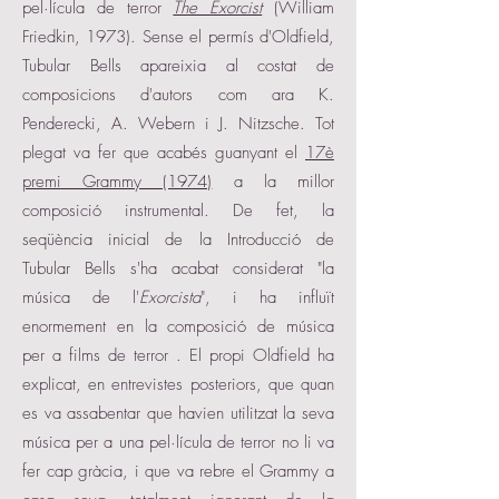
pel·lícula de terror
The Exorcist
(William
Friedkin, 1973). Sense el permís d'Oldfield,
Tubular Bells apareixia al costat de
composicions d'autors com ara K.
Penderecki, A. Webern i J. Nitzsche. Tot
plegat va fer que acabés guanyant el
17è
premi Grammy (1974)
a la millor
composició instrumental. De fet, la
seqüència inicial de la Introducció de
Tubular Bells s'ha acabat considerat "la
música de l'
Exorcista
", i ha influït
enormement en la composició de música
per a films de terror . El propi Oldfield ha
explicat, en entrevistes posteriors, que quan
es va assabentar que havien utilitzat la seva
música per a una pel·lícula de terror no li va
fer cap gràcia, i que va rebre el Grammy a