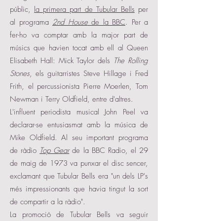
públic,
la primera part de Tubular Bells
per
al programa
2nd House
de la BBC
. Per a
fer-ho va comptar amb la major part de
músics que havien tocat amb ell al Queen
Elisabeth Hall: Mick Taylor dels
The Rolling
Stones
, els guitarristes Steve Hillage i Fred
Frith, el percussionista Pierre Moerlen, Tom
Newman i Terry Oldfield, entre d'altres.
L'influent periodista musical John Peel va
declarar-se entusiasmat amb la música de
Mike Oldfield. Al seu important programa
de ràdio
Top Gear
de la BBC Radio, el 29
de maig de 1973 va punxar el disc sencer,
exclamant que Tubular Bells era "un dels LP's
més impressionants que havia tingut la sort
de compartir a la ràdio".
La promoció de Tubular Bells va seguir