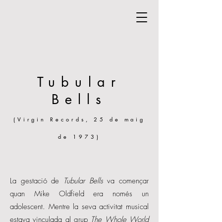
Tubular
Bells
(Virgin Records, 25 de maig
de 1973)
La gestació de
Tubular Bells
va començar
quan Mike Oldfield era només un
adolescent. Mentre la seva activitat musical
estava vinculada al grup
The Whole World