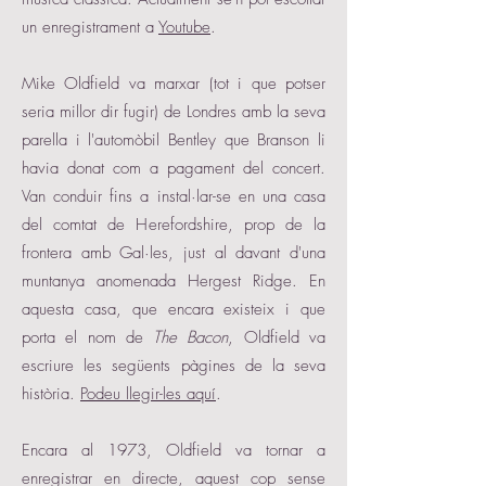
un enregistrament a
Youtube
.
Mike Oldfield va marxar (tot i que potser
seria millor dir fugir) de Londres amb la seva
parella i l'automòbil Bentley que Branson li
havia donat com a pagament del concert.
Van conduir fins a instal·lar-se en una casa
del comtat de Herefordshire, prop de la
frontera amb Gal·les, just al davant d'una
muntanya anomenada Hergest Ridge. En
aquesta casa, que encara existeix i que
porta el nom de
The Bacon
, Oldfield va
escriure les següents pàgines de la seva
història.
Podeu llegir-les aquí
.
Encara al 1973, Oldfield va tornar a
enregistrar en directe, aquest cop sense