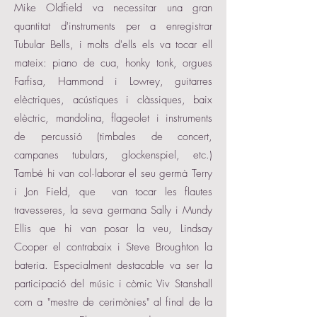
Mike Oldfield va necessitar una gran
quantitat d'instruments per a enregistrar
Tubular Bells, i molts d'ells els va tocar ell
mateix: piano de cua, honky tonk, orgues
Farfisa, Hammond i Lowrey, guitarres
elèctriques, acústiques i clàssiques, baix
elèctric, mandolina, flageolet i instruments
de percussió (timbales de concert,
campanes tubulars, glockenspiel, etc.)
També hi van col·laborar el seu germà Terry
i Jon Field, que van tocar les flautes
travesseres, la seva germana Sally i Mundy
Ellis que hi van posar la veu, Lindsay
Cooper el contrabaix i Steve Broughton la
bateria. Especialment destacable va ser la
participació del músic i còmic Viv Stanshall
com a "mestre de cerimònies" al final de la