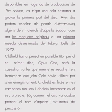
disponibles en l'agenda de produccions de
The Manor
, va trigar una sola setmana a
gravar la primera part del disc. Avui dia
podem escoltar als portals d'
streamming
alguns dels materials d'aquella època, com
ara
les maquetes originals
o una
primera
mescla
desestimada de Tubular Bells de
1972.
Oldfield havia pensat un possible títol per al
seu primer disc,
Opus One
, però la
casualitat va fer que mentre es recollien els
instruments que John Cale havia utilitzat per
a un enregistrament, Oldfield es fixés en les
campanes tubulars i decidís incorporar-les al
seu projecte. Lògicament, el disc va acabar
prenent el nom d'aquests instruments de
percussió.