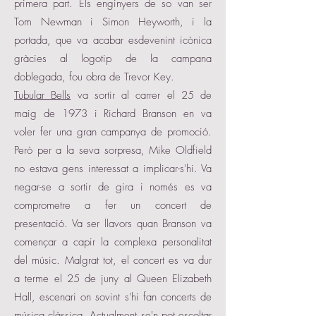
primera part. Els enginyers de so van ser
Tom Newman i Simon Heyworth, i la
portada, que va acabar esdevenint icònica
gràcies al logotip de la campana
doblegada, fou obra de Trevor Key.
Tubular Bells
va sortir al carrer el 25 de
maig de 1973 i Richard Branson en va
voler fer una gran campanya de promoció.
Però per a la seva sorpresa, Mike Oldfield
no estava gens interessat a implicar-s'hi. Va
negar-se a sortir de gira i només es va
comprometre a fer un concert de
presentació. Va ser llavors quan Branson va
començar a capir la complexa personalitat
del músic. Malgrat tot, el concert es va dur
a terme el 25 de juny al Queen Elizabeth
Hall, escenari on sovint s'hi fan concerts de
música clàssica. Actualment se'n pot escoltar