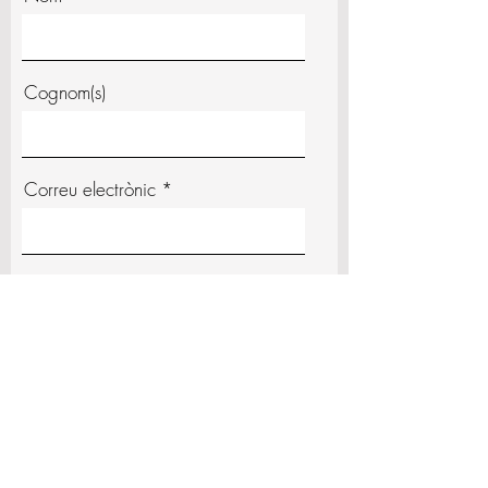
Cognom(s)
Correu electrònic
Missatge
Envia!