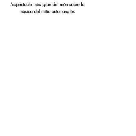
L'espectacle més gran del món sobre la
música del mític autor anglès
Tubular Bells, Hergest Ridge
i Ommadawn