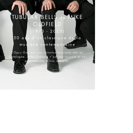
TUBULAR BELLS
MIKE
de
OLDFIELD
(1973 - 2023)
50 ans d'un classique de la
musique contemporaine
*Opus One est une initiative musicale née en
Catalogne. Mike Oldfield n'est pas associé et ne
participe pas à nos concerts.