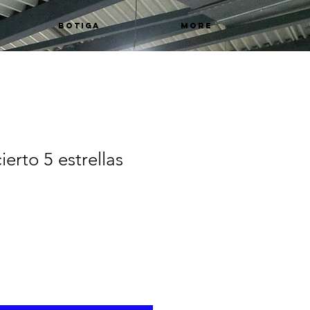
BOTIGA
More
erto 5 estrellas
)