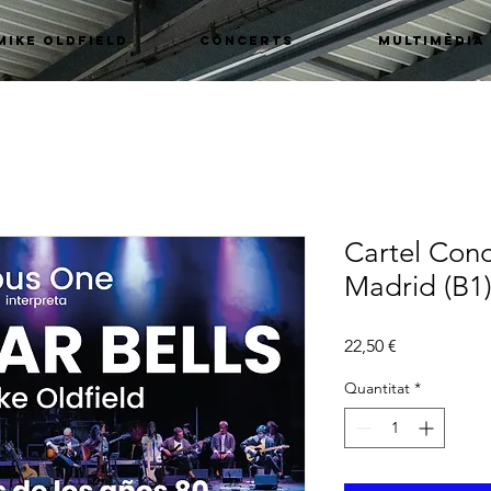
Mike Oldfield
CONCERTS
MULTIMÈDIA
Cartel Conci
Madrid (B1
Price
22,50 €
Quantitat
*