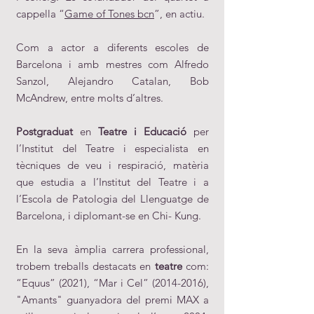
cappella “
Game of Tones bcn
”, en actiu.
Com a actor a diferents escoles de
Barcelona i amb mestres com Alfredo
Sanzol, Alejandro Catalan, Bob
McAndrew, entre molts d’altres.
Postgraduat
en
Teatre i Educació
per
l’Institut del Teatre i especialista en
tècniques de veu i respiració, matèria
que estudia a l’Institut del Teatre i a
l’Escola de Patologia del Llenguatge de
Barcelona, i diplomant-se en Chi- Kung.
En la seva àmplia carrera professional,
trobem treballs destacats en
teatre
com:
“Equus” (2021), “Mar i Cel”
(2014-2016)
,
"Amants" guanyadora del premi MAX a